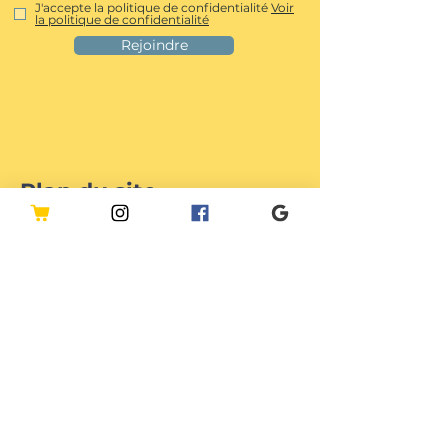
J'accepte la politique de confidentialité
Voir
la politique de confidentialité
Rejoindre
Plan du site
Accueil
Notre Histoire
Nos Engagements
Nos Copains
Boutique en ligne
CSE
APE / ASSO
Espace Pro
Nous suivre
Contact