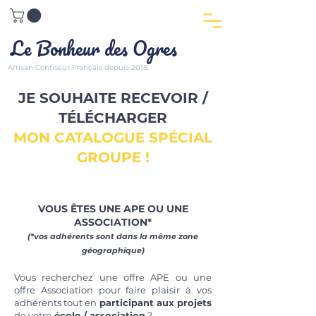
Le Bonheur des Ogres
Artisan Confiseur Français depuis 2018.
LE NOUGAT AU MIEL DE BRETAGNE
JE SOUHAITE RECEVOIR /
TÉLÉCHARGER
MON CATALOGUE SPÉCIAL
GROUPE !
VOUS ÊTES UNE APE OU UNE
ASSOCIATION*
(*vos adhérents sont dans la même zone
géographique)
Vous recherchez une offre APE ou une
offre Association pour faire plaisir à vos
adhérents tout en
participant aux projets
de votre
école / association
?